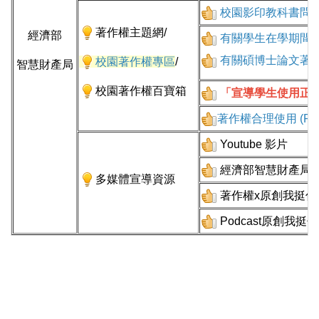
校園影印教科書問
著作權主題網
/
經濟部
有關學生在學期間
有關碩博士論文著
校園著作權
專區
/
智慧財產局
校園著作權百寶箱
「宣導學生使用正
著作權合理使用
(
Fa
Youtube 影片
經濟部智慧財產局
多媒體宣導資源
著作權x原創我挺你
Podcast原創我挺你